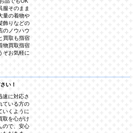
お品でもOK
呉服そのまま
大量の着物や
髪飾りなどの
店のノウハウ
と買取も指宿
着物買取指宿
うぞお気軽に
ださい！
迅速に対応さ
れている方の
ていくように
買取を心がけ
んので、安心