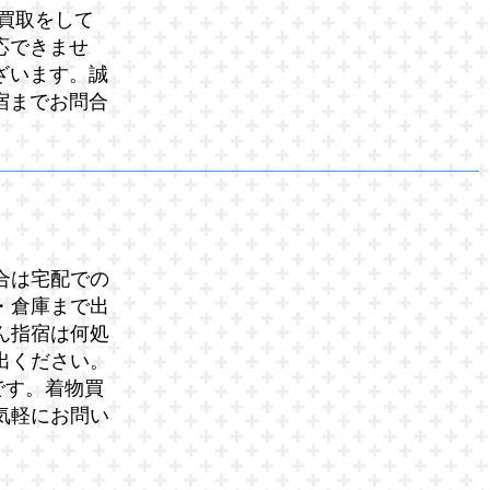
買取をして
応できませ
ざいます。誠
宿までお問合
合は宅配での
・倉庫まで出
ん指宿は何処
出ください。
です。着物買
気軽にお問い