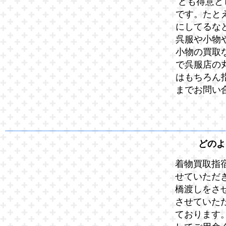
ども得意と
です。たと
にしてるな
呉服や小物
小物の買取
で呉服店の
はもちろん
までお問い
どのよ
着物買取指
せていただ
橋渡しをさ
させていた
ております