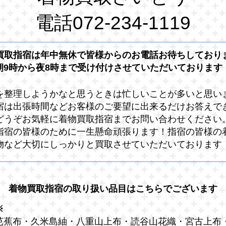
電話072-234-1119
買取指宿は年中無休で皆様からのお電話お待ちしており
朝9時から夜8時まで受け付けさせていただいております
を整理しようかなと思うときは忙しいことが多いと思い
宿は出張時間などお客様のご要望に出来るだけお答えで
どうぞお気軽に着物買取指宿までお問い合わせください
指宿の皆様のために一生懸命頑張ります！指宿の皆様の
物など大切にしっかりと買取させていただいております
着物買取指宿の取り扱い品目はこちらでございます
※
芭蕉布・久米島紬・八重山上布・読谷山花織・宮古上布