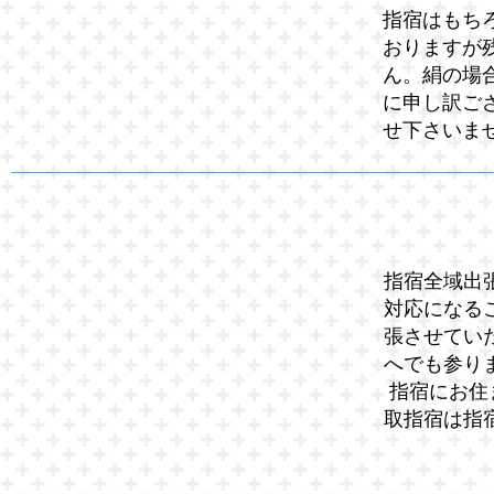
指宿はもち
おりますが
ん。絹の場
に申し訳ご
せ下さいま
指宿全域出
対応になる
張させてい
へでも参り
指宿にお住
取指宿は指