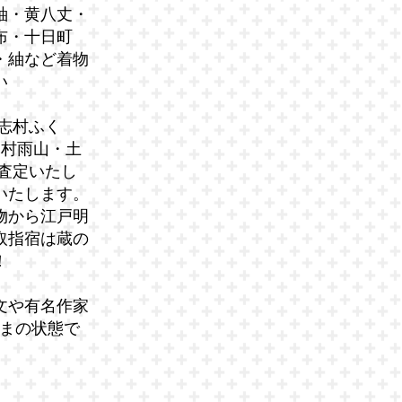
紬・黄八丈・
布・十日町
・紬など着物
い
志村ふく
木村雨山・土
査定いたし
いたします。
物から江戸明
取指宿は蔵の
！
文や有名作家
ままの状態で