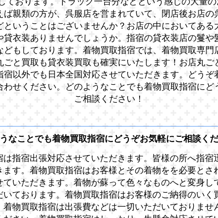
しております。トラック一台分などという感じの大量の
えば親類の方が、呉服店を営まれていて、閉店後お店の
どということはございませんか？お店の中においてある
や貸衣装ありませんでしょうか。指宿の貸衣装店の鬘や
などもしております。着物買取指宿では、着物買取専門
丸ごと買取も貸衣装買取も確実にいたします！お店丸ご
指宿以外でも日本全国対応させていただきます。どうぞ
合わせください。どのようなことでも着物買取指宿にど
ご相談ください！
うなことでも着物買取指宿にどうぞお気軽にご相談く
宿は指宿出張対応させていただきます。皆様の所へ指宿
きます。着物買取指宿はお客様とその着物をを必要とさ
せていただきます。着物が蘇って色々なものへと変身し
だいております。着物買取指宿はお客様のご納得のいく
。着物買取指宿は出張費などは一切いただいておりませ