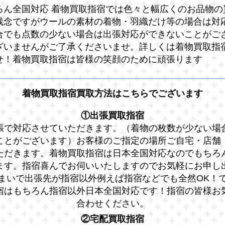
ろん全国対応 着物買取指宿では色々と幅広くのお品物の
残念ですがウールの素材の着物・羽織だけ等の場合は対
合でも点数の少ない場合は出張対応ができないことがご
ざいませんがご了承くださいませ。詳しくは着物買取指
せ！着物買取指宿は皆様の笑顔のために頑張ります
着物買取指宿買取方法はこちらでございます
①出張買取指宿
張で対応させていただきます。（着物の枚数が少ない場
ことがございます）お客様のご指定の場所ご自宅・店舗
ただきます。着物買取指宿は日本全国対応なのでもちろ
ます。指宿喜んでお伺いいたしますのでお気軽にお申し
まいで出張先が指宿以外例えば指宿などでも全然OK！
宿はもちろん指宿以外日本全国対応です！指宿の皆様お
合わせください。
②宅配買取指宿