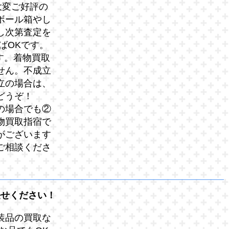
大変ご好評の
ボール箱やし
し次第査定を
ばOKです。
す。着物買取
せん。不成立
立の場合は、
どうぞ！
の場合でも②
物買取指宿で
がございます
ご相談くださ
任せください！
装品の買取な