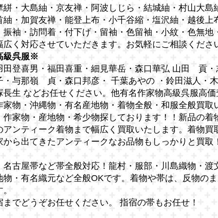
摩絣・大島紬・京友禅・阿波しじら・結城紬・村山大島
首紬・加賀友禅・能登上布・小千谷縮・塩沢紬・越後上
・振袖・訪問着・付下げ・留袖・色留袖・小紋・色無地
幅広く対応させていただきます。お気軽にご相談くださ
高級呉服※
羽田登喜男・福田喜重・細見華岳・森口華弘 山田 貢・
子・与那嶺 貞・森口邦彦・ 千葉あやの ・鈴田滋人・
塚長生 などお任せください。他有名作家物高級呉服高価
作家物・沖縄物・有名産地物・着物全般・和服全般買取
・作家物・産地物・希少物探しております！！新品の着
のアンティーク着物まで幅広く買取いたします。着物買
家から出てきたアンティークなお品物もしっかりと買取
・名古屋帯など帯全般対応！龍村・服部・川島織物・渡
地物・有名織元など全般OKです。着物や帯は、反物の
す。
宿までどうぞお任せください。 指宿の帯もお任せ！