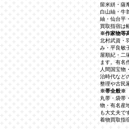
留米絣・薩
白山紬・牛
紬・仙台平
買取指宿は
※作家物等
北村武資・
み・平良敏
屋順紀・二
ます。有名
人間国宝物
治時代など
整理や古民
※帯全般※
丸帯・袋帯
物・有名産
も大丈夫で
着物買取指