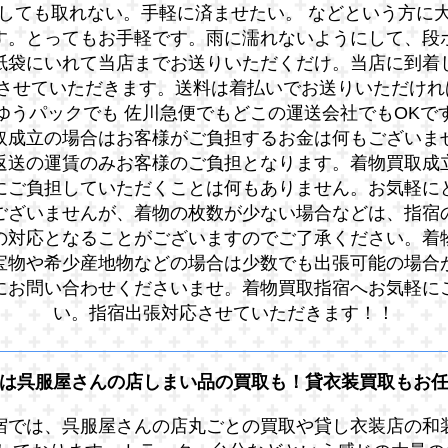
しても取れない。手軽に済ませたい。 などという方に
す。とってもお手軽です。雨に濡れないようにして、段
紙袋にいれて当店までお送りいただくだけ。当店に到着
させていただきます。送料は着払いでお送りいただけれ
ゆうパックでも 佐川急便でもどこの運送会社でもOKで
取成立の場合はお客様がご負担するお金は何もございま
返送の運賃のみお客様のご負担となります。着物買取成
にご負担していただくことは何もありません。お気軽に
ございませんが、着物の枚数が少ない場合などは、指宿
の対応となることがございますのでご了承ください。着
宝物や希少産地物などの場合は少数でも出張可能の場合
にお問い合わせくださいませ。着物買取指宿へお気軽に
い。指宿出張対応させていただきます！！
は呉服屋さんの店しまい品の買取も！貸衣装買取もお
宿では、呉服屋さんの店丸ごとの買取や貸し衣装店の和