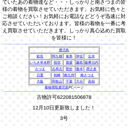
ていたあの着物達など・・・しっかりと南さつまの皆
様の着物を買取させていただきます。お気軽に色々と
ご相談ください！お気軽にお電話などどうぞ迅速に対
応させていただいております。皆様の着物を一番に考
え買取させていただきます。しっかり真心込めた買取
を皆様に！
鹿児島
姶良
阿久根
奄美
伊佐
出水
いちき串木野
指宿
鹿屋
霧島
薩摩川内
さつま
志布志
曽於
垂水
西之表
日置
枕崎
南九州
南さつま
大阪
和歌山
千葉
大分
高知
着物買取鹿児島
PCページ
古物許可622081506878
12月10日更新致しました！
3号