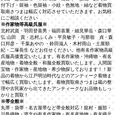
付下げ・留袖・色留袖・小紋・色無地・紬など着物買
取南さつまは幅広く対応させていただきます。お気軽
にご相談ください
※作家物等高級呉服※
北村武資・羽田登喜男・福田喜重・細見華岳・森口華
弘 山田 貢・志村ふくみ・平良敏子・与那嶺 貞・森
口邦彦・ 千葉あやの ・鈴田滋人・木村雨山・土屋順
紀・二塚長生 などお任せください。他有名作家物高級
呉服高価査定いたします。有名作家物・沖縄物・有名
産地物・着物全般・和服全般買取いたします。人間国
宝物・作家物・産地物・希少物探しております！！新
品の着物から江戸明治時代などのアンティーク着物ま
で幅広く買取いたします。着物買取南さつまは蔵の整
理や古民家から出てきたアンティークなお品物もしっ
かりと買取！
※帯全般※
丸帯・袋帯・名古屋帯など帯全般対応！龍村・服部・
川島織物・渡文や有名作家物・有名産地物・有名織元