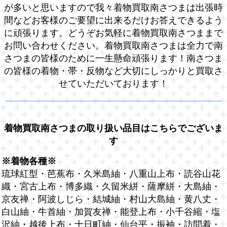
が多いと思いますので我々着物買取南さつまは出張時
間などお客様のご要望に出来るだけお答えできるよう
に頑張ります。どうぞお気軽に着物買取南さつままで
お問い合わせください。着物買取南さつまは全力で南
さつまの皆様のために一生懸命頑張ります！南さつま
の皆様の着物・帯・反物など大切にしっかりと買取さ
せていただいております！
着物買取南さつまの取り扱い品目はこちらでございま
す
※着物各種※
琉球紅型・芭蕉布・久米島紬・八重山上布・読谷山花
織・宮古上布・博多織・久留米絣・薩摩絣・大島紬・
京友禅・阿波しじら・結城紬・村山大島紬・黄八丈・
白山紬・牛首紬・加賀友禅・能登上布・小千谷縮・塩
沢紬・越後上布・十日町紬・仙台平・振袖・訪問着・