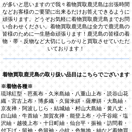
が多いと思いますので我々着物買取鹿児島は出張時間
などお客様のご要望に出来るだけお答えできるように
頑張ります。どうぞお気軽に着物買取鹿児島までお問
い合わせください。着物買取鹿児島は全力で鹿児島の
皆様のために一生懸命頑張ります！鹿児島の皆様の着
物・帯・反物など大切にしっかりと買取させていただ
いております！
着物買取鹿児島の取り扱い品目はこちらでございます
※着物各種※
琉球紅型・芭蕉布・久米島紬・八重山上布・読谷山花
織・宮古上布・博多織・久留米絣・薩摩絣・大島紬・
京友禅・阿波しじら・結城紬・村山大島紬・黄八丈・
白山紬・牛首紬・加賀友禅・能登上布・小千谷縮・塩
沢紬・越後上布・十日町紬・仙台平・振袖・訪問着・
付下げ・留袖・色留袖・小紋・色無地・紬など着物買