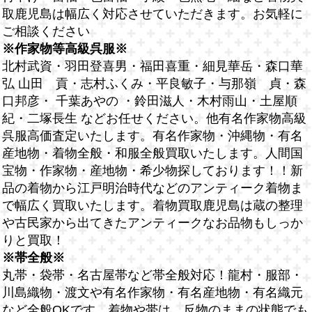
取鹿児島は幅広く対応させていただきます。お気軽に
ご相談ください
※作家物等高級呉服※
北村武資・羽田登喜男・福田喜重・細見華岳・森口華
弘 山田 貢・志村ふくみ・平良敏子・与那嶺 貞・森
口邦彦・ 千葉あやの ・鈴田滋人・木村雨山・土屋順
紀・二塚長生 などお任せください。他有名作家物高級
呉服高価査定いたします。有名作家物・沖縄物・有名
産地物・着物全般・和服全般買取いたします。人間国
宝物・作家物・産地物・希少物探しております！！新
品の着物から江戸明治時代などのアンティーク着物ま
で幅広く買取いたします。着物買取鹿児島は蔵の整理
や古民家から出てきたアンティークなお品物もしっか
りと買取！
※帯全般※
丸帯・袋帯・名古屋帯など帯全般対応！龍村・服部・
川島織物・渡文や有名作家物・有名産地物・有名織元
など全般OKです。着物や帯は、反物のままの状態でも