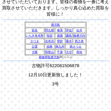
させていただいております。皆様の着物を一番に考え
買取させていただきます。しっかり真心込めた買取を
皆様に！
鹿児島
姶良
阿久根
奄美
伊佐
出水
いちき串木野
指宿
鹿屋
霧島
薩摩川内
さつま
志布志
曽於
垂水
西之表
日置
枕崎
南九州
南さつま
大阪
和歌山
千葉
大分
高知
着物買取鹿児島
PCページ
古物許可622081506878
12月10日更新致しました！
3号