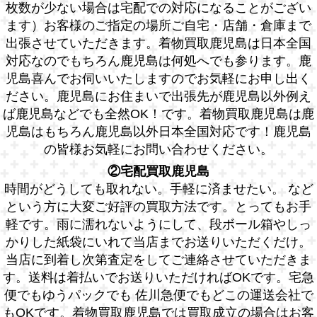
枚数が少ない場合は宅配での対応になることがござい
ます）お客様のご指定の場所ご自宅・店舗・倉庫まで
出張させていただきます。着物買取鹿児島は日本全国
対応なのでもちろん鹿児島は何処へでも参ります。鹿
児島喜んでお伺いいたしますのでお気軽にお申し出く
ださい。鹿児島にお住まいで出張先が鹿児島以外例え
ば鹿児島などでも全然OK！です。着物買取鹿児島は鹿
児島はもちろん鹿児島以外日本全国対応です！鹿児島
の皆様お気軽にお問い合わせください。
②宅配買取鹿児島
時間がどうしても取れない。手軽に済ませたい。 など
という方に大変ご好評の買取方法です。とってもお手
軽です。雨に濡れないようにして、段ボール箱やしっ
かりした紙袋にいれて当店までお送りいただくだけ。
当店に到着し次第査定をしてご連絡させていただきま
す。送料は着払いでお送りいただければOKです。宅急
便でもゆうパックでも 佐川急便でもどこの運送会社で
もOKです。着物買取鹿児島では買取成立の場合はお客