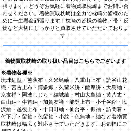
張ります。どうぞお気軽に着物買取枕崎までお問い合
わせください。着物買取枕崎は全力で枕崎の皆様のた
めに一生懸命頑張ります！枕崎の皆様の着物・帯・反
物など大切にしっかりと買取させていただいておりま
す！
着物買取枕崎の取り扱い品目はこちらでございます
※着物各種※
琉球紅型・芭蕉布・久米島紬・八重山上布・読谷山花
織・宮古上布・博多織・久留米絣・薩摩絣・大島紬・
京友禅・阿波しじら・結城紬・村山大島紬・黄八丈・
白山紬・牛首紬・加賀友禅・能登上布・小千谷縮・塩
沢紬・越後上布・十日町紬・仙台平・振袖・訪問着・
付下げ・留袖・色留袖・小紋・色無地・紬など着物買
取枕崎は幅広く対応させていただきます。お気軽にご