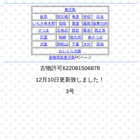
鹿児島
姶良
阿久根
奄美
伊佐
出水
いちき串木野
指宿
鹿屋
霧島
薩摩川内
さつま
志布志
曽於
垂水
西之表
日置
枕崎
南九州
南さつま
大阪
和歌山
千葉
大分
高知
おいくら大阪
着物買取鹿児島
PCページ
古物許可622081506878
12月10日更新致しました！
3号