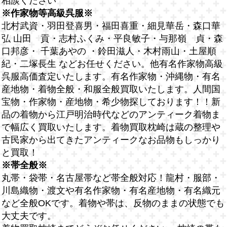
相談ください
※作家物等高級呉服※
北村武資・羽田登喜男・福田喜重・細見華岳・森口華
弘 山田 貢・志村ふくみ・平良敏子・与那嶺 貞・森
口邦彦・ 千葉あやの ・鈴田滋人・木村雨山・土屋順
紀・二塚長生 などお任せください。他有名作家物高級
呉服高価査定いたします。有名作家物・沖縄物・有名
産地物・着物全般・和服全般買取いたします。人間国
宝物・作家物・産地物・希少物探しております！！新
品の着物から江戸明治時代などのアンティーク着物ま
で幅広く買取いたします。着物買取枕崎は蔵の整理や
古民家から出てきたアンティークなお品物もしっかり
と買取！
※帯全般※
丸帯・袋帯・名古屋帯など帯全般対応！龍村・服部・
川島織物・渡文や有名作家物・有名産地物・有名織元
など全般OKです。着物や帯は、反物のままの状態でも
大丈夫です。